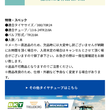
特徴・スペック
●
適合タイヤサイズ
／380/70R24
●
適合チューブ
／13.6-24TR218A
●
バルブ形式
／TR218A
●
入数
／1本
※メーカー直送品のため、欠品時には大変申し訳ございませんが納期
にお時間を頂く場合や、入荷未定の場合はキャンセルとさせて頂く場
合がございますので御了承下さい。お急ぎの際は一度在庫確認をお願
い致します。
※返品不可商品となりますのでご注意ください。
※商品改良のため、仕様・外観など予告なく変更する場合がありま
す。