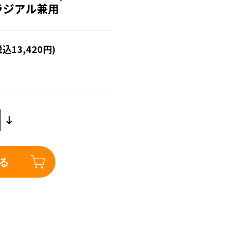
本 ラジアル兼用
税込13,420円)
る