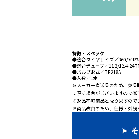
特徴・スペック
●
適合タイヤサイズ
／360/70R2
●
適合チューブ
／11.2/12.4-24T
●
バルブ形式
／TR218A
●
入数
／1本
※メーカー直送品のため、欠品
て頂く場合がございますので御
※返品不可商品となりますので
※商品改良のため、仕様・外観