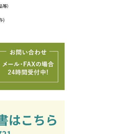
品等）
与)