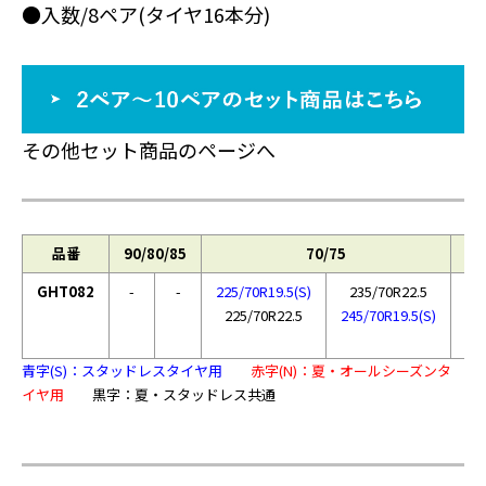
●入数/8ペア(タイヤ16本分)
その他セット商品のページへ
品番
90/80/85
70/75
60
GHT082
-
-
225/70R19.5(S)
235/70R22.5
225/70R22.5
245/70R19.5(S)
青字(S)：スタッドレスタイヤ用
赤字(N)：夏・オールシーズンタ
イヤ用
黒字：夏・スタッドレス共通