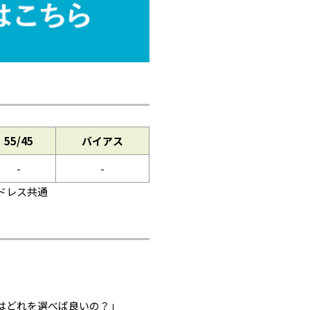
55/45
バイアス
-
-
レス共通
はどれを選べば良いの？」