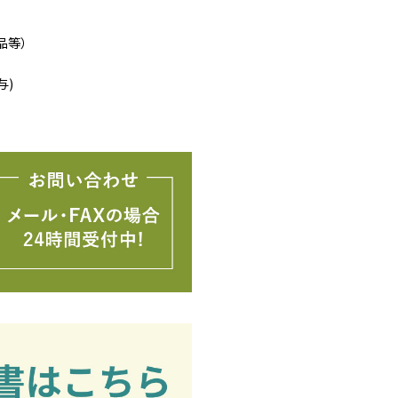
品等）
与)