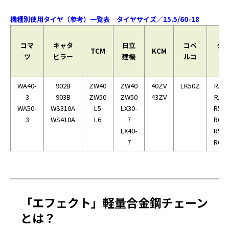
機種別使用タイヤ（参考）一覧表 タイヤサイズ／15.5/60-18
コマ
キャタ
日立
コベ
ク
TCM
KCM
ツ
ピラー
建機
ルコ
タ
WA40-
902B
ZW40
ZW40
40ZV
LK50Z
RA5
3
903B
ZW50
ZW50
43ZV
RA6
WA50-
WS310A
L5
LX30-
R52
3
WS410A
L6
7
R62
LX40-
R53
7
R63
「エフェクト」軽量合金鋼チェーン
とは？