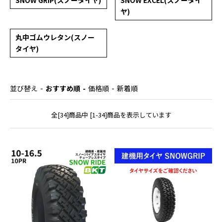
SNOW GRIP(スノータイヤ)
SNOW EXCEL(スノータイ
ヤ)
丸中ゴムウレタン(スノー
タイヤ)
並び替え
おすすめ順
価格順
新着順
全[34]商品中 [1-34]商品を表示しています