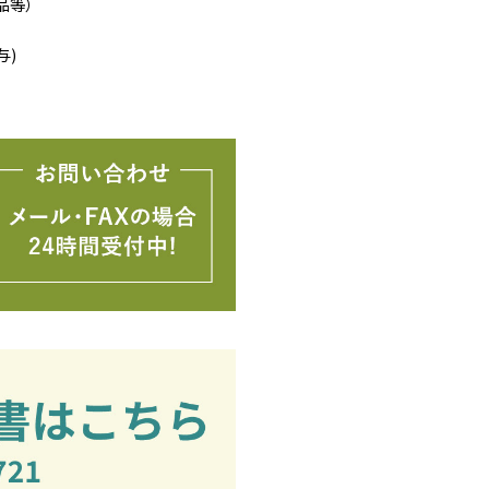
品等）
与)