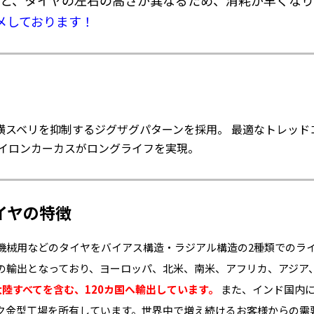
と、タイヤの左右の高さが異なるため、消耗が早くなり
メしております！
横スベリを抑制するジグザグパターンを採用。 最適なトレッド
ナイロンカーカスがロングライフを実現。
イヤの特徴
機械用などのタイヤをバイアス構造・ラジアル構造の2種類でのラ
けの輸出となっており、ヨーロッパ、北米、南米、アフリカ、アジア
大陸すべてを含む、120カ国へ輸出しています。
また、インド国内に
ク金型工場を所有しています。世界中で増え続けるお客様からの需