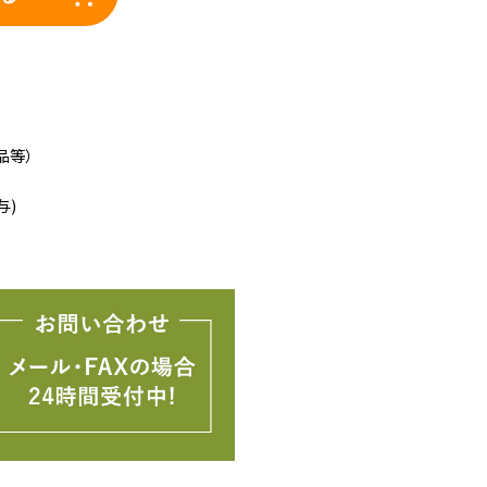
品等）
与)