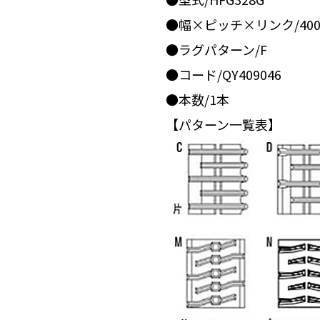
●幅×ピッチ×リンク/400x
●ラグパターン/F
●コード/QY409046
●本数/1本
【パターン一覧表】