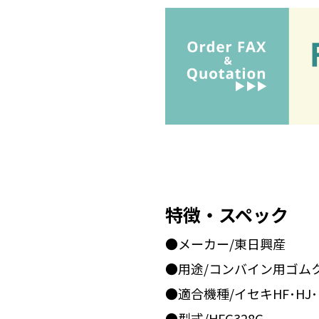
特徴・スペック
●メーカー/東日興産
●用途/コンバイン用ゴム
●適合機種/イセキHF･HJ
●型式/HFG328G