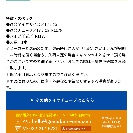
特徴・スペック
●
適合タイヤサイズ
／17.5-25
●
適合チューブ
／17.5-25TR1175
●
バルブ形式
／TR1175
●
入数
／1本
※メーカー直送品のため、欠品時には大変申し訳ございませんが納期
にお時間を頂く場合や、入荷未定の場合はキャンセルとさせて頂く場
合がございますので御了承下さい。お急ぎの際は一度在庫確認をお願
い致します。
※返品不可商品となりますのでご注意ください。
※商品改良のため、仕様・外観など予告なく変更する場合がありま
す。