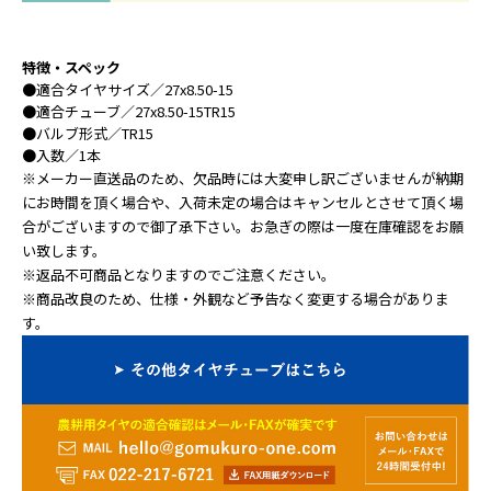
特徴・スペック
●
適合タイヤサイズ
／27x8.50-15
●
適合チューブ
／27x8.50-15TR15
●
バルブ形式
／TR15
●
入数
／1本
※メーカー直送品のため、欠品時には大変申し訳ございませんが納期
にお時間を頂く場合や、入荷未定の場合はキャンセルとさせて頂く場
合がございますので御了承下さい。お急ぎの際は一度在庫確認をお願
い致します。
※返品不可商品となりますのでご注意ください。
※商品改良のため、仕様・外観など予告なく変更する場合がありま
す。