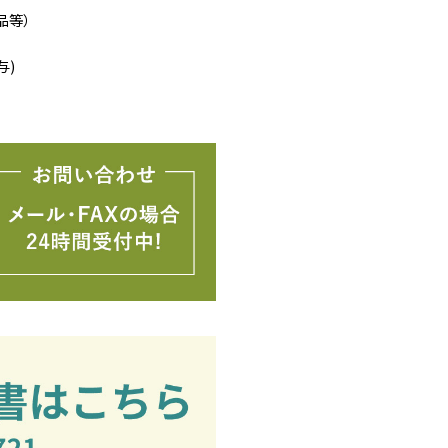
品等）
与)