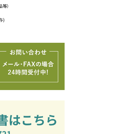
品等）
与)