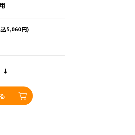
兼用
税込5,060円)
る