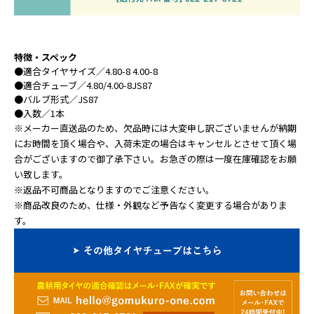
特徴・スペック
●
適合タイヤサイズ
／4.80-8 4.00-8
●
適合チューブ
／4.80/4.00-8JS87
●
バルブ形式
／JS87
●
入数
／1本
※メーカー直送品のため、欠品時には大変申し訳ございませんが納期
にお時間を頂く場合や、入荷未定の場合はキャンセルとさせて頂く場
合がございますので御了承下さい。お急ぎの際は一度在庫確認をお願
い致します。
※返品不可商品となりますのでご注意ください。
※商品改良のため、仕様・外観など予告なく変更する場合がありま
す。