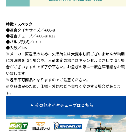
特徴・スペック
●
適合タイヤサイズ
／4.00-8
●
適合チューブ
／4.00-8TR13
●
バルブ形式
／TR13
●
入数
／1本
※メーカー直送品のため、欠品時には大変申し訳ございませんが納期
にお時間を頂く場合や、入荷未定の場合はキャンセルとさせて頂く場
合がございますので御了承下さい。お急ぎの際は一度在庫確認をお願
い致します。
※返品不可商品となりますのでご注意ください。
※商品改良のため、仕様・外観など予告なく変更する場合がありま
す。