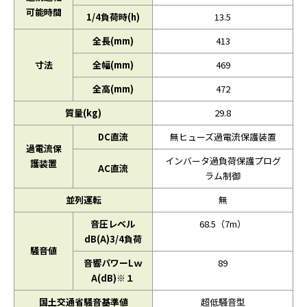
可能時間
1/4負荷時(h)
13.5
全長(mm)
413
寸法
全幅(mm)
469
全高(mm)
472
質量(kg)
29.8
DC直流
無ヒューズ過電流保護装置
過電流保
インバータ過負荷保護プログ
護装置
AC直流
ラム制御
並列運転
無
音圧レベル
68.5（7m）
dB(A)3/4負荷
騒音値
音響パワーLｗ
89
A(dB)※１
国土交通省騒音基準値
超低騒音型