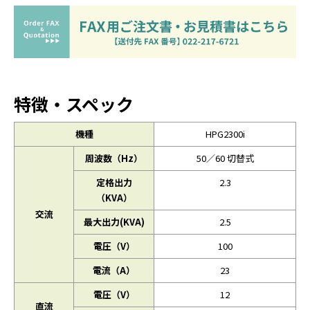
特徴・スペック
機種
HPG2300i
周波数（Hz）
50／60 切替式
定格出力
2.3
（KVA）
交流
最大出力(KVA)
2.5
電圧（V）
100
電流（A）
23
電圧（V）
12
直流