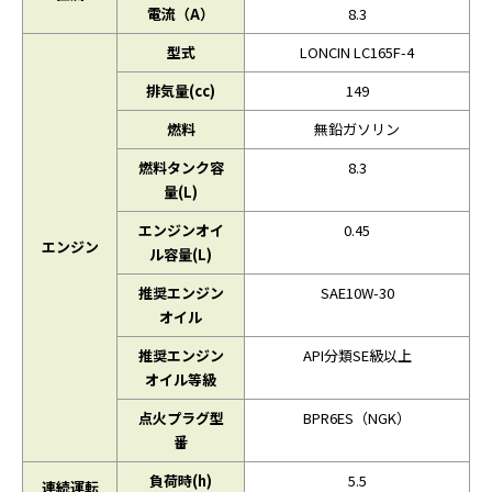
電流（A）
8.3
型式
LONCIN LC165F-4
排気量(cc)
149
燃料
無鉛ガソリン
燃料タンク容
8.3
量(L)
エンジンオイ
0.45
エンジン
ル容量(L)
推奨エンジン
SAE10W-30
オイル
推奨エンジン
API分類SE級以上
オイル等級
点火プラグ型
BPR6ES（NGK）
番
負荷時(h)
5.5
連続運転