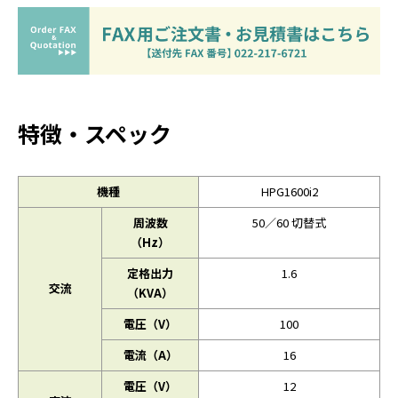
特徴・スペック
機種
HPG1600i2
周波数
50／60 切替式
（Hz）
定格出力
1.6
交流
（KVA）
電圧（V）
100
電流（A）
16
電圧（V）
12