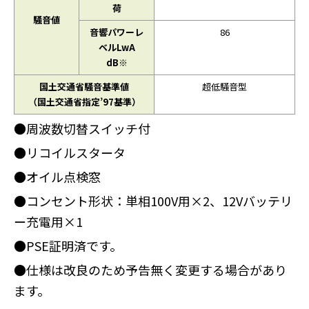
荷
騒音値
音響パワーレ
86
ベルLwA
dB※
国土交通省騒音基準値
超低騒音型
（国土交通省指定’97基準）
●周波数切替スイッチ付
●リコイルスタータ
●オイル点検窓
●コンセント形状：単相100V用×2、12Vバッテリ
ー充電用×1
●PSE証明済です。
●仕様は改良のため予告無く変更する場合があり
ます。