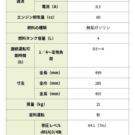
直流
電流（A）
8.3
エンジン排気量（cc）
80
燃料の種類
無鉛ガソリン
燃料タンク容量（L）
4
連続運転可
8.5～4
1／4～定格負
能時間
荷
（h）
全長（mm）
499
寸法
全巾（mm）
285
全高（mm）
455
質量（kg）
21
並列運転
有
音圧レベル
64.1（7m）
dB(A)3/4負