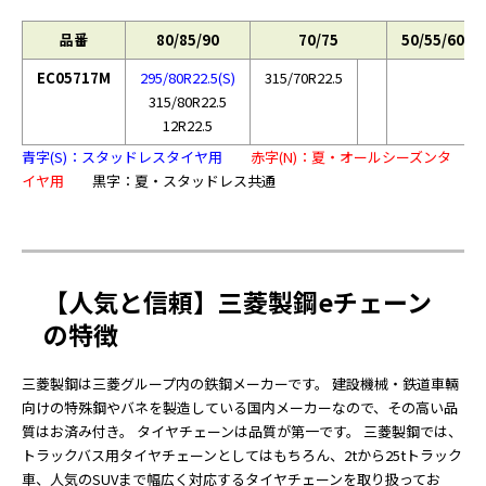
品番
80/85/90
70/75
50/55/60/6
EC05717M
295/80R22.5(S)
315/70R22.5
315/80R22.5
12R22.5
青字(S)：スタッドレスタイヤ用
赤字(N)：夏・オールシーズンタ
イヤ用
黒字：夏・スタッドレス共通
【人気と信頼】三菱製鋼eチェーン
の特徴
三菱製鋼は三菱グループ内の鉄鋼メーカーです。 建設機械・鉄道車輛
向けの特殊鋼やバネを製造している国内メーカーなので、その高い品
質はお済み付き。 タイヤチェーンは品質が第一です。 三菱製鋼では、
トラックバス用タイヤチェーンとしてはもちろん、2tから25tトラック
車、人気のSUVまで幅広く対応するタイヤチェーンを取り扱ってお