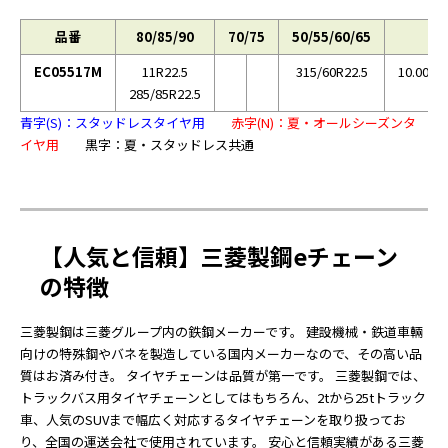
品番
80/85/90
70/75
50/55/60/65
EC05517M
11R22.5
315/60R22.5
10.00R2
285/85R22.5
青字(S)：スタッドレスタイヤ用
赤字(N)：夏・オールシーズンタ
イヤ用
黒字：夏・スタッドレス共通
【人気と信頼】三菱製鋼eチェーン
の特徴
三菱製鋼は三菱グループ内の鉄鋼メーカーです。 建設機械・鉄道車輛
向けの特殊鋼やバネを製造している国内メーカーなので、その高い品
質はお済み付き。 タイヤチェーンは品質が第一です。 三菱製鋼では、
トラックバス用タイヤチェーンとしてはもちろん、2tから25tトラック
車、人気のSUVまで幅広く対応するタイヤチェーンを取り扱ってお
り、全国の運送会社で使用されています。 安心と信頼実績がある三菱