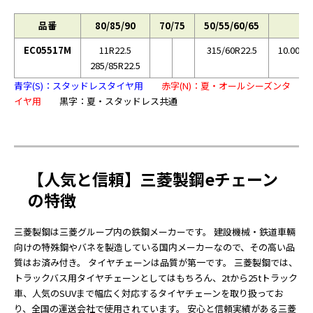
品番
80/85/90
70/75
50/55/60/65
EC05517M
11R22.5
315/60R22.5
10.00R2
285/85R22.5
青字(S)：スタッドレスタイヤ用
赤字(N)：夏・オールシーズンタ
イヤ用
黒字：夏・スタッドレス共通
【人気と信頼】三菱製鋼eチェーン
の特徴
三菱製鋼は三菱グループ内の鉄鋼メーカーです。 建設機械・鉄道車輛
向けの特殊鋼やバネを製造している国内メーカーなので、その高い品
質はお済み付き。 タイヤチェーンは品質が第一です。 三菱製鋼では、
トラックバス用タイヤチェーンとしてはもちろん、2tから25tトラック
車、人気のSUVまで幅広く対応するタイヤチェーンを取り扱ってお
り、全国の運送会社で使用されています。 安心と信頼実績がある三菱