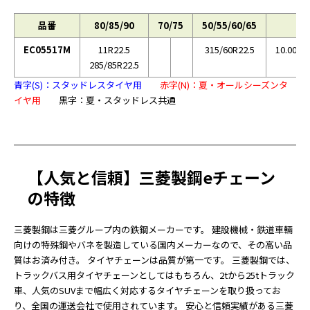
品番
80/85/90
70/75
50/55/60/65
EC05517M
11R22.5
315/60R22.5
10.00R2
285/85R22.5
青字(S)：スタッドレスタイヤ用
赤字(N)：夏・オールシーズンタ
イヤ用
黒字：夏・スタッドレス共通
【人気と信頼】三菱製鋼eチェーン
の特徴
三菱製鋼は三菱グループ内の鉄鋼メーカーです。 建設機械・鉄道車輛
向けの特殊鋼やバネを製造している国内メーカーなので、その高い品
質はお済み付き。 タイヤチェーンは品質が第一です。 三菱製鋼では、
トラックバス用タイヤチェーンとしてはもちろん、2tから25tトラック
車、人気のSUVまで幅広く対応するタイヤチェーンを取り扱ってお
り、全国の運送会社で使用されています。 安心と信頼実績がある三菱