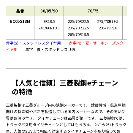
品番
80/85/90
70/75
50/
EC05513M
9R19.5
225/70R22.5
275/70R19.5
2
245/80R19.5
235/70R22.5
295/75R16
265/70R19.5
青字(S)：スタッドレスタイヤ用
赤字(N)：夏・オールシーズンタ
イヤ用
黒字：夏・スタッドレス共通
【人気と信頼】三菱製鋼eチェーン
の特徴
三菱製鋼は三菱グループ内の鉄鋼メーカーです。 建設機械・鉄道車輛
向けの特殊鋼やバネを製造している国内メーカーなので、その高い品
質はお済み付き。 タイヤチェーンは品質が第一です。 三菱製鋼では、
トラックバス用タイヤチェーンとしてはもちろん、2tから25tトラック
車、人気のSUVまで幅広く対応するタイヤチェーンを取り扱ってお