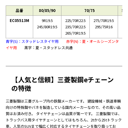
品番
80/85/90
70/75
50/
EC05513M
9R19.5
225/70R22.5
275/70R19.5
2
245/80R19.5
235/70R22.5
295/75R16
265/70R19.5
青字(S)：スタッドレスタイヤ用
赤字(N)：夏・オールシーズンタ
イヤ用
黒字：夏・スタッドレス共通
【人気と信頼】三菱製鋼eチェーン
の特徴
三菱製鋼は三菱グループ内の鉄鋼メーカーです。 建設機械・鉄道車輛
向けの特殊鋼やバネを製造している国内メーカーなので、その高い品
質はお済み付き。 タイヤチェーンは品質が第一です。 三菱製鋼では、
トラックバス用タイヤチェーンとしてはもちろん、2tから25tトラック
車、人気のSUVまで幅広く対応するタイヤチェーンを取り扱ってお