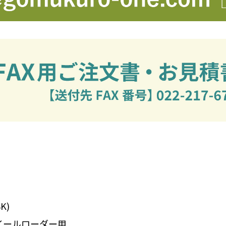
K)
イールローダー用