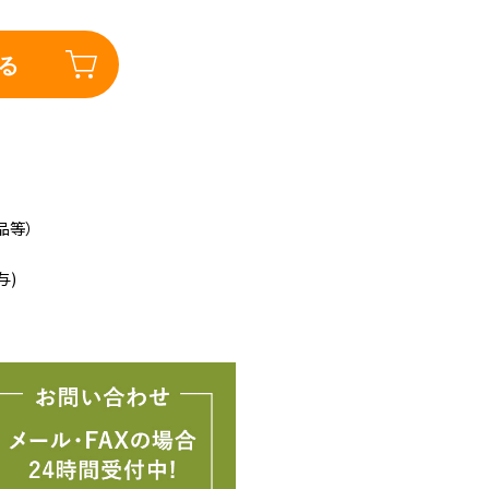
る
品等）
与)