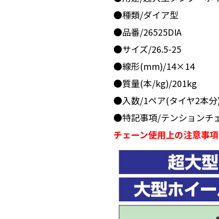
●種類/ダイア型
●品番/26525DIA
●サイズ/26.5-25
●線形(mm)/14×14
●質量(本/kg)/201kg
●入数/1ペア(タイヤ2本分
●特記事項/テンションチ
チェーン使用上の注意事項