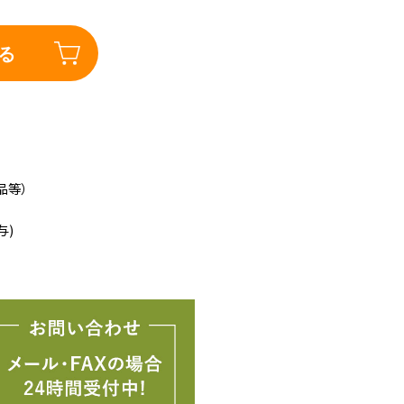
る
品等）
与)