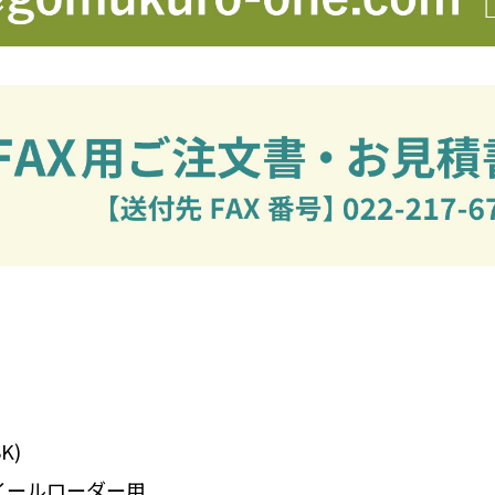
K)
イールローダー用