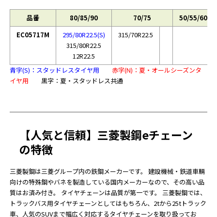
品番
80/85/90
70/75
50/55/60/6
EC05717M
295/80R22.5(S)
315/70R22.5
315/80R22.5
12R22.5
青字(S)：スタッドレスタイヤ用
赤字(N)：夏・オールシーズンタ
イヤ用
黒字：夏・スタッドレス共通
【人気と信頼】三菱製鋼eチェーン
の特徴
三菱製鋼は三菱グループ内の鉄鋼メーカーです。 建設機械・鉄道車輛
向けの特殊鋼やバネを製造している国内メーカーなので、その高い品
質はお済み付き。 タイヤチェーンは品質が第一です。 三菱製鋼では、
トラックバス用タイヤチェーンとしてはもちろん、2tから25tトラック
車、人気のSUVまで幅広く対応するタイヤチェーンを取り扱ってお