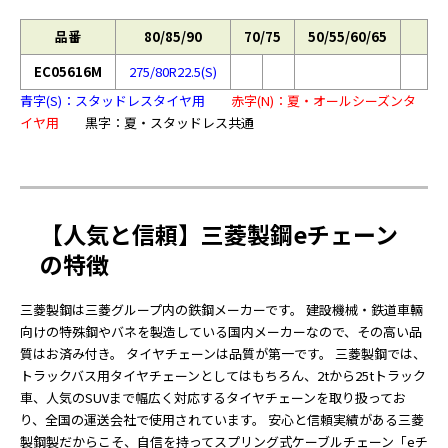
品番
80/85/90
70/75
50/55/60/65
EC05616M
275/80R22.5(S)
青字(S)：スタッドレスタイヤ用
赤字(N)：夏・オールシーズンタ
イヤ用
黒字：夏・スタッドレス共通
【人気と信頼】三菱製鋼eチェーン
の特徴
三菱製鋼は三菱グループ内の鉄鋼メーカーです。 建設機械・鉄道車輛
向けの特殊鋼やバネを製造している国内メーカーなので、その高い品
質はお済み付き。 タイヤチェーンは品質が第一です。 三菱製鋼では、
トラックバス用タイヤチェーンとしてはもちろん、2tから25tトラック
車、人気のSUVまで幅広く対応するタイヤチェーンを取り扱ってお
り、全国の運送会社で使用されています。 安心と信頼実績がある三菱
製鋼製だからこそ、自信を持ってスプリング式ケーブルチェーン「eチ