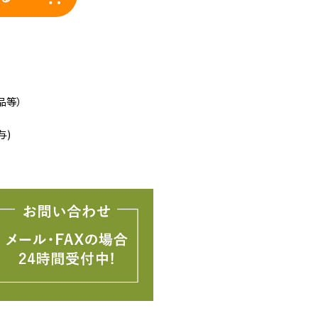
品等）
与)