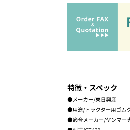
特徴・スペック
●メーカー/東日興産
●用途/トラクター用ゴム
●適合メーカー/ヤンマー
●型式/CT420