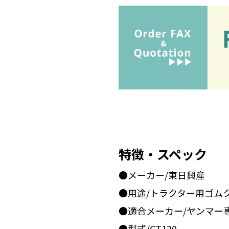
特徴・スペック
●メーカー/東日興産
●用途/トラクター用ゴム
●適合メーカー/ヤンマー
●型式/CT120