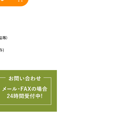
品等）
与)