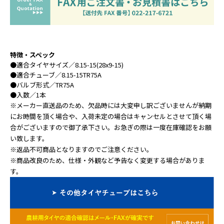
特徴・スペック
●
適合タイヤサイズ
／8.15-15(28x9-15)
●
適合チューブ
／8.15-15TR75A
●
バルブ形式
／TR75A
●
入数
／1本
※メーカー直送品のため、欠品時には大変申し訳ございませんが納期
にお時間を頂く場合や、入荷未定の場合はキャンセルとさせて頂く場
合がございますので御了承下さい。お急ぎの際は一度在庫確認をお願
い致します。
※返品不可商品となりますのでご注意ください。
※商品改良のため、仕様・外観など予告なく変更する場合がありま
す。