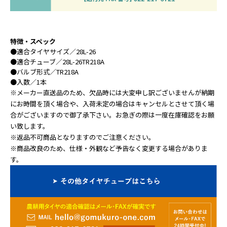
特徴・スペック
●
適合タイヤサイズ
／28L-26
●
適合チューブ
／28L-26TR218A
●
バルブ形式
／TR218A
●
入数
／1本
※メーカー直送品のため、欠品時には大変申し訳ございませんが納期
にお時間を頂く場合や、入荷未定の場合はキャンセルとさせて頂く場
合がございますので御了承下さい。お急ぎの際は一度在庫確認をお願
い致します。
※返品不可商品となりますのでご注意ください。
※商品改良のため、仕様・外観など予告なく変更する場合がありま
す。