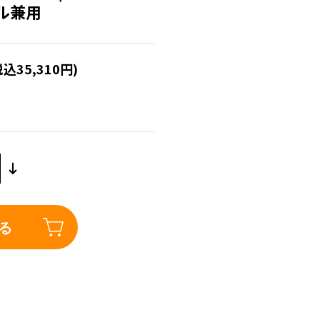
アル兼用
税込35,310円)
る