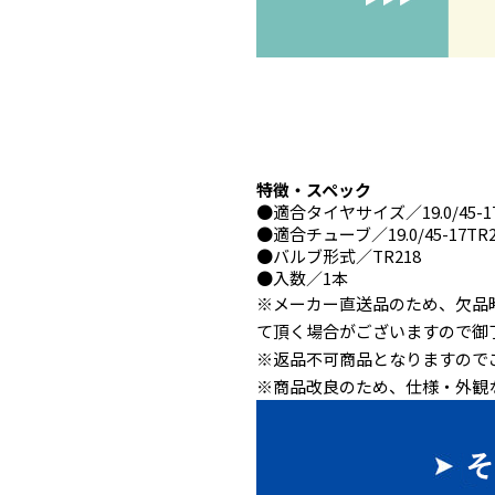
特徴・スペック
●
適合タイヤサイズ
／19.0/45-1
●
適合チューブ
／19.0/45-17TR
●
バルブ形式
／TR218
●
入数
／1本
※メーカー直送品のため、欠品
て頂く場合がございますので御
※返品不可商品となりますので
※商品改良のため、仕様・外観