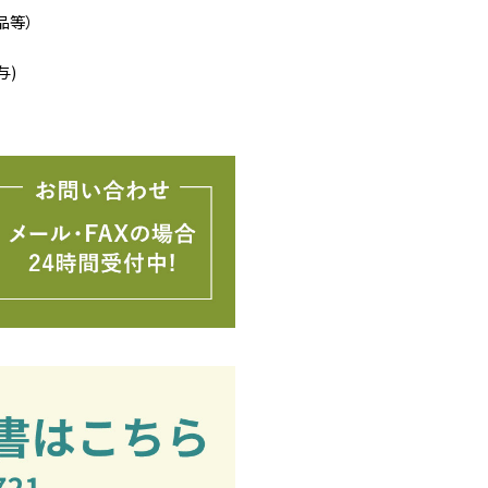
品等）
与)