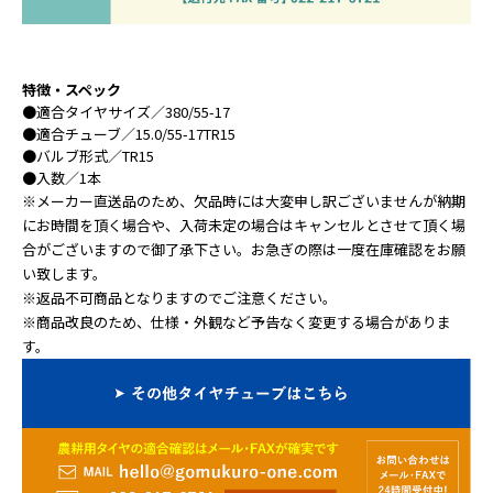
特徴・スペック
●
適合タイヤサイズ
／380/55-17
●
適合チューブ
／15.0/55-17TR15
●
バルブ形式
／TR15
●
入数
／1本
※メーカー直送品のため、欠品時には大変申し訳ございませんが納期
にお時間を頂く場合や、入荷未定の場合はキャンセルとさせて頂く場
合がございますので御了承下さい。お急ぎの際は一度在庫確認をお願
い致します。
※返品不可商品となりますのでご注意ください。
※商品改良のため、仕様・外観など予告なく変更する場合がありま
す。