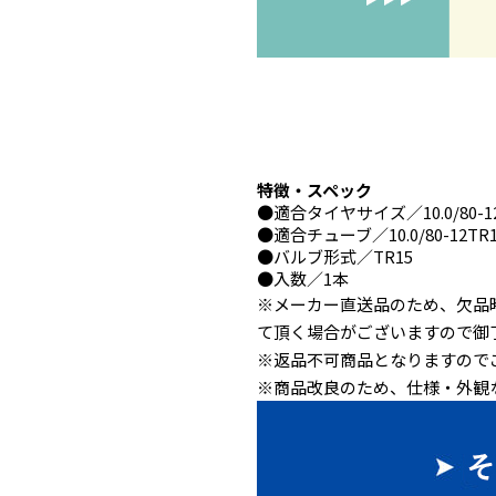
特徴・スペック
●
適合タイヤサイズ
／10.0/80-1
●
適合チューブ
／10.0/80-12TR
●
バルブ形式
／TR15
●
入数
／1本
※メーカー直送品のため、欠品
て頂く場合がございますので御
※返品不可商品となりますので
※商品改良のため、仕様・外観