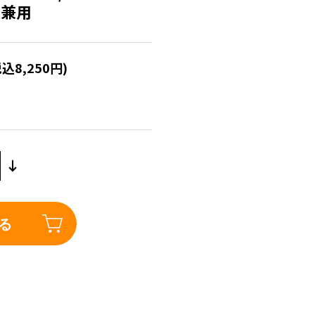
ル兼用
税込8,250円)
る