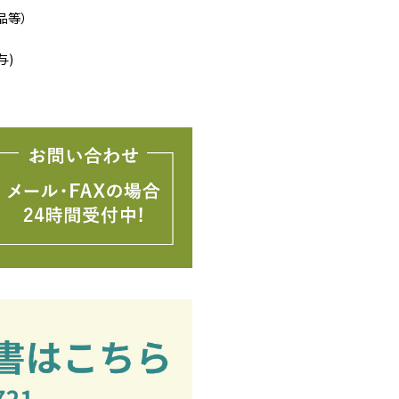
品等）
与)