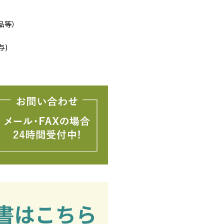
品等）
与)