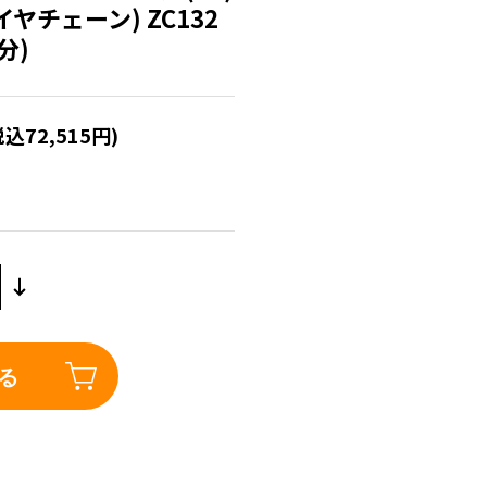
ヤチェーン) ZC132
分)
税込72,515円)
る