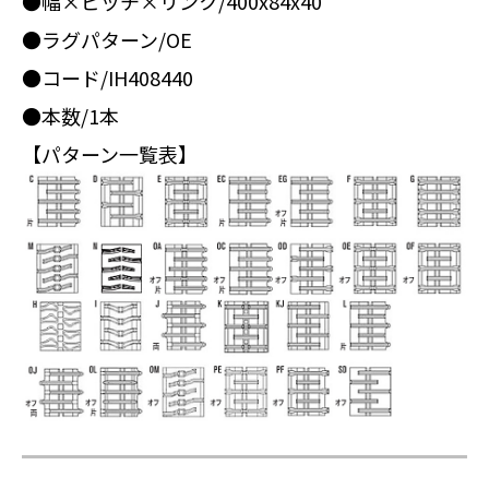
●幅×ピッチ×リンク/400x84x40
●ラグパターン/OE
●コード/IH408440
●本数/1本
【パターン一覧表】