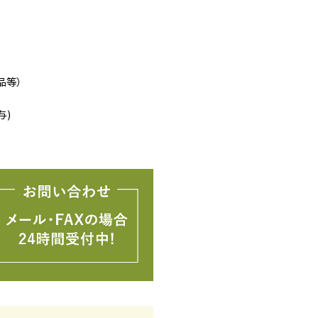
品等）
与)