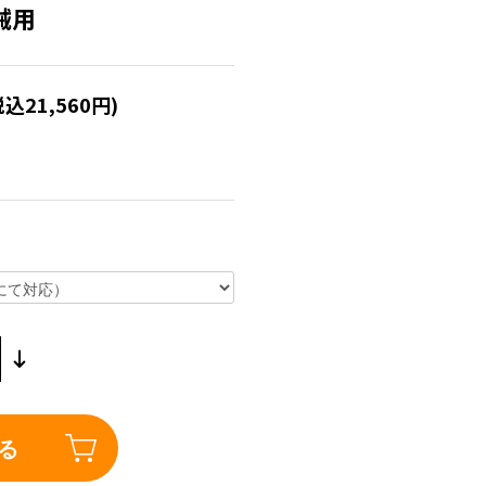
械用
税込21,560円)
る