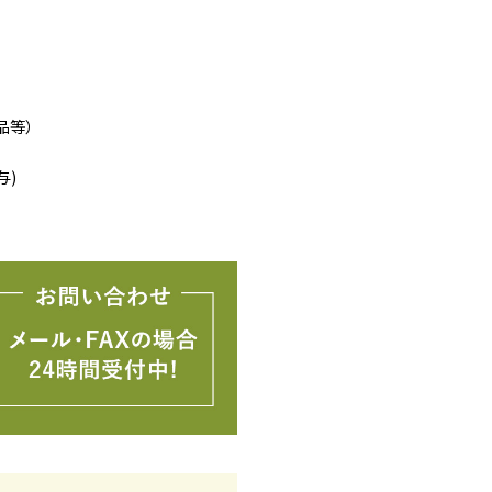
品等）
与)