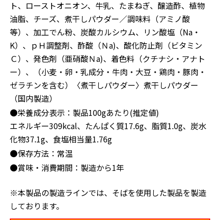
ト、ローストオニオン、⽜乳、たまねぎ、醸造酢、植物
油脂、チーズ、煮⼲しパウダー／調味料（アミノ酸
等）、加⼯でん粉、炭酸カルシウム、リン酸塩（Na・
K）、ｐＨ調整剤、酢酸（Ｎa)、酸化防⽌剤（ビタミン
Ｃ）、発⾊剤（亜硝酸Ｎa)、着⾊料（クチナシ・アナト
ー）、（⼩⻨・卵・乳成分・⽜⾁・⼤⾖・鶏⾁・豚⾁・
ゼラチンを含む）〈煮⼲しパウダー〉煮⼲しパウダー
（国内製造）
●栄養成分表示：製品100gあたり(推定値)
エネルギー309kcal、たんぱく質17.6g、脂質1.0g、炭水
化物37.1g、食塩相当量1.76g
●保存方法：常温
●賞味・消費期間：製造から1年
※本製品の製造ラインでは、そばを使用した製品を製造
しております。