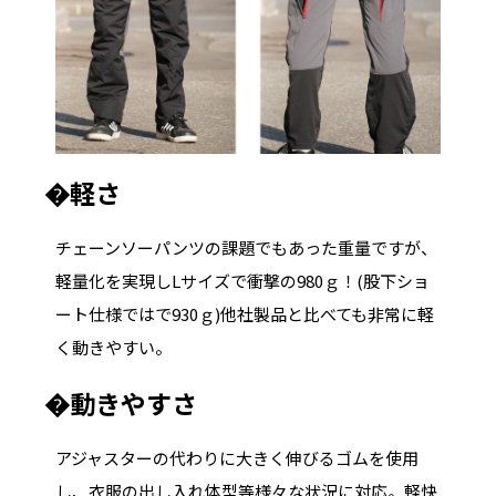
�軽さ
チェーンソーパンツの課題でもあった重量ですが、
軽量化を実現しLサイズで衝撃の980ｇ！(股下ショ
ート仕様ではで930ｇ)他社製品と比べても非常に軽
く動きやすい。
�動きやすさ
アジャスターの代わりに大きく伸びるゴムを使用
し、衣服の出し入れ体型等様々な状況に対応。軽快