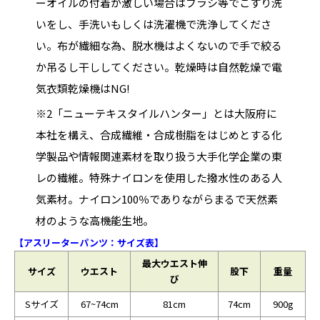
ーオイルの付着が激しい場合はブラシ等でこすり洗
いをし、手洗いもしくは洗濯機で洗浄してくださ
い。布が繊細な為、脱水機はよくないので手で絞る
か吊るし干ししてください。乾燥時は自然乾燥で電
気衣類乾燥機はNG!
※2「ニューテキスタイルハンター」とは大阪府に
本社を構え、合成繊維・合成樹脂をはじめとする化
学製品や情報関連素材を取り扱う大手化学企業の東
レの繊維。特殊ナイロンを使用した撥水性のある人
気素材。ナイロン100％でありながらまるで天然素
材のような高機能生地。
【アスリーターパンツ：サイズ表】
最大ウエスト伸
サイズ
ウエスト
股下
重量
び
Sサイズ
67~74cm
81cm
74cm
900g