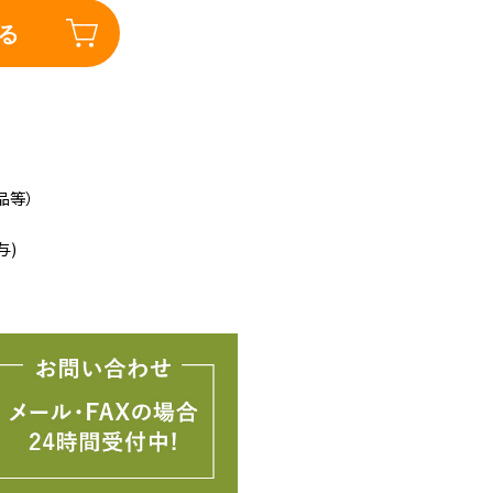
る
品等）
与)