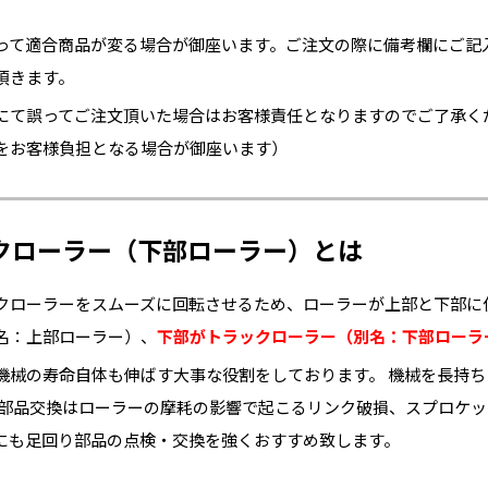
って適合商品が変る場合が御座います。ご注文の際に備考欄にご記
頂きます。
にて誤ってご注文頂いた場合はお客様責任となりますのでご了承く
をお客様負担となる場合が御座います）
クローラー（下部ローラー）とは
クローラーをスムーズに回転させるため、ローラーが上部と下部に
名：上部ローラー）、
下部がトラックローラー（別名：下部ローラ
機械の寿命自体も伸ばす大事な役割をしております。 機械を長持
な部品交換はローラーの摩耗の影響で起こるリンク破損、スプロケ
にも足回り部品の点検・交換を強くおすすめ致します。