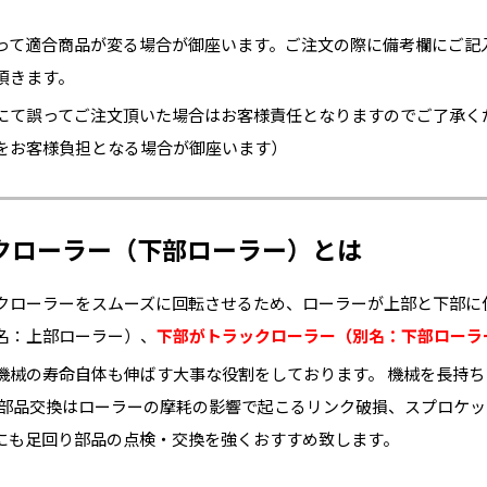
って適合商品が変る場合が御座います。ご注文の際に備考欄にご記
頂きます。
にて誤ってご注文頂いた場合はお客様責任となりますのでご了承く
をお客様負担となる場合が御座います）
クローラー（下部ローラー）とは
クローラーをスムーズに回転させるため、ローラーが上部と下部に
名：上部ローラー）、
下部がトラックローラー（別名：下部ローラ
機械の寿命自体も伸ばす大事な役割をしております。 機械を長持
な部品交換はローラーの摩耗の影響で起こるリンク破損、スプロケ
にも足回り部品の点検・交換を強くおすすめ致します。