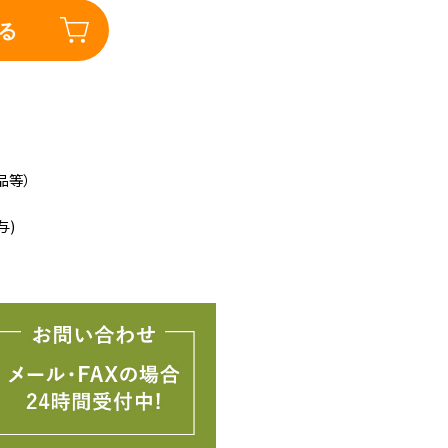
る
品等）
与)