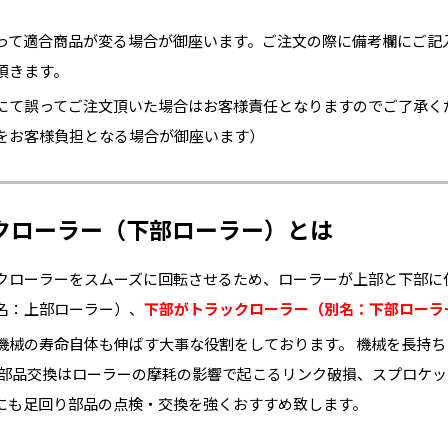
って適合商品が変る場合が御座います。ご注文の際に備考欄にご記
頂きます。
にて誤ってご注文頂いた場合はお客様責任となりますのでご了承く
をお客様負担となる場合が御座います）
クローラー（下部ローラー）とは
クローラーをスムーズに回転させるため、ローラーが上部と下部に
名：上部ローラー）、
下部がトラックローラー（別名：下部ローラ
機械の寿命自体も伸ばす大事な役割をしております。 機械を長持
な部品交換はローラーの摩耗の影響で起こるリンク破損、スプロケ
にも足回り部品の点検・交換を強くおすすめ致します。