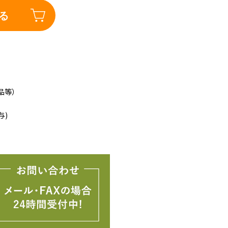
る
品等）
与)