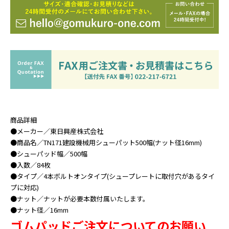
商品詳細
●メーカー／東日興産株式会社
●商品名／TN171建設機械用シューパット500幅(ナット径16mm)
●シューパッド幅／500幅
●入数／84枚
●タイプ／4本ボルトオンタイプ(シュープレートに取付穴があるタイ
プに対応)
●ナット／ナットが必要本数付属いたします。
●ナット径／16mm
ゴムパッドご注文についてのお願い