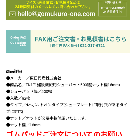
商品詳細
●メーカー／東日興産株式会社
●商品名／TN171建設機械用シューパット500幅(ナット径16mm)
●シューパッド幅／500幅
●入数／82枚
●タイプ／4本ボルトオンタイプ(シュープレートに取付穴があるタイ
プに対応)
●ナット／ナットが必要本数付属いたします。
●ナット径／16mm
ゴムパッドご注文についてのお願い