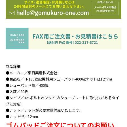
商品詳細
●メーカー／東日興産株式会社
●商品名／TN135建設機械用シューパット400幅(ナット径12mm)
●シューパッド幅／400幅
●入数／80枚
●タイプ／4本ボルトオンタイプ(シュープレートに取付穴があるタイ
プに対応)
●ナット／ナットが必要本数付属いたします。
●ナット径／12mm
ゴムパッドご注文についてのお願い