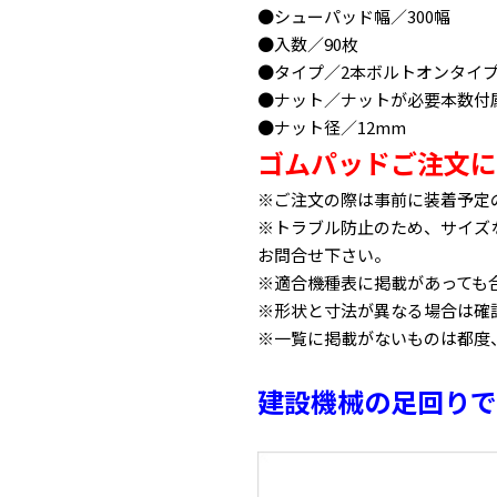
●シューパッド幅／300幅
●入数／90枚
●タイプ／2本ボルトオンタイプ
●ナット／ナットが必要本数付
●ナット径／12mm
ゴムパッドご注文に
※ご注文の際は事前に装着予定
※トラブル防止のため、サイズ
お問合せ下さい。
※適合機種表に掲載があっても
※形状と寸法が異なる場合は確
※一覧に掲載がないものは都度
建設機械の足回りで