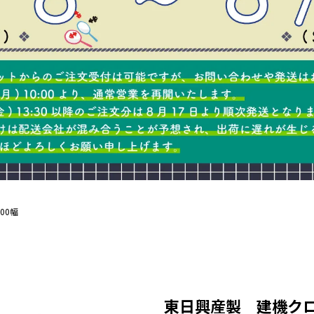
300幅
東日興産製 建機クロ