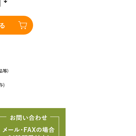
る
品等）
与)