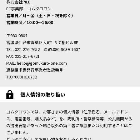
株式会社PILE
EC事業部 ゴムクロワン
営業日／月〜金（土・日・祝を除く）
営業時間／10:00〜16:00
〒980-0804
宮城県仙台市青葉区大町1-3-7 裕ビル8F
TEL. 022-226-7652 直通:080-9639-1607
FAX. 022-217-6721
MAIL.
hello@gomukuro-one.com
適格請求書発行事業者登録番号
T8370001018732
個人情報の取り扱い
ゴムクロワンでは、お客さまの個人情報（住所氏名、メールアドレ
ス、電話番号、購入品など）を、裁判所・警察機関等、公共機関から
の提出要請があった場合以外の第三者に譲渡または利用することはご
ざいません。
どうぞご安心してお買い物をお楽しみください。