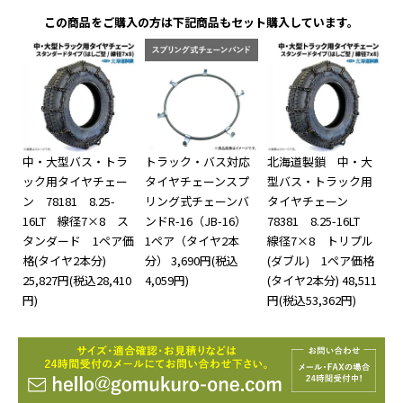
この商品をご購入の方は下記商品もセット購入しています。
中・大型バス・トラ
トラック・バス対応
北海道製鎖 中・大
ック用タイヤチェー
タイヤチェーンスプ
型バス・トラック用
ン 78181 8.25-
リング式チェーンバ
タイヤチェーン
16LT 線径7×8 ス
ンドR-16（JB-16）
78381 8.25-16LT
タンダード 1ペア価
1ペア（タイヤ2本
線径7×8 トリプル
格(タイヤ2本分)
分）
3,690円(税込
(ダブル) 1ペア価格
25,827円(税込28,410
4,059円)
(タイヤ2本分)
48,511
円)
円(税込53,362円)