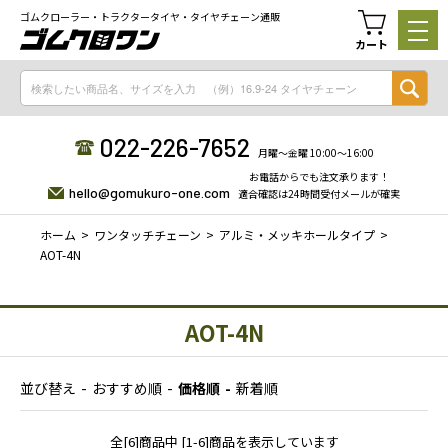
ゴムクローラー・トラクタータイヤ・タイヤチェーン通販
カート
022-226-7652
月曜〜金曜 10:00〜16:00
お電話からでも注文承ります！
hello@gomukuro-one.com
適合確認は24時間受付メールが確実
ホーム
ワンタッチチェーン
アルミ・メッキホールタイプ
AOT-4N
AOT-4N
並び替え
おすすめ順
価格順
新着順
全[6]商品中 [1-6]商品を表示しています