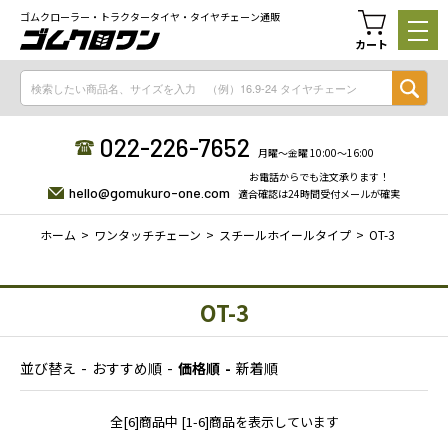
ゴムクローラー・トラクタータイヤ・タイヤチェーン通販
カート
022-226-7652
月曜〜金曜 10:00〜16:00
お電話からでも注文承ります！
hello@gomukuro-one.com
適合確認は24時間受付メールが確実
ホーム
ワンタッチチェーン
スチールホイールタイプ
OT-3
OT-3
並び替え
おすすめ順
価格順
新着順
全[6]商品中 [1-6]商品を表示しています